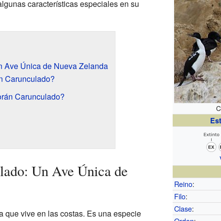
lgunas características especiales en su
n Ave Única de Nueva Zelanda
n Carunculado?
orán Carunculado?
C
Es
ado: Un Ave Única de
Reino
:
Filo
:
Clase
:
 que vive en las costas. Es una especie
Orden
: