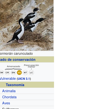
ormorán carunculado
tado de conservación
Vulnerable
(
UICN 3.1
)
Taxonomía
Animalia
Chordata
Aves
Suliformes