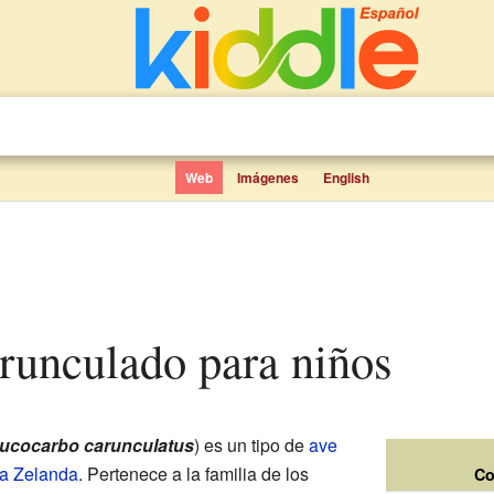
Web
Imágenes
English
arunculado para niños
ucocarbo carunculatus
) es un tipo de
ave
a Zelanda
. Pertenece a la familia de los
Co