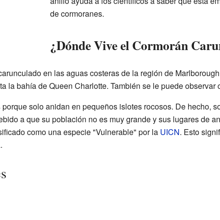
anillo ayuda a los científicos a saber que está 
de cormoranes.
¿Dónde Vive el Cormorán Caru
carunculado en las aguas costeras de la región de Marlborough
a la bahía de Queen Charlotte. También se le puede observar cer
 porque solo anidan en pequeños islotes rocosos. De hecho, so
bido a que su población no es muy grande y sus lugares de ani
ificado como una especie "Vulnerable" por la
UICN
. Esto sign
.
es