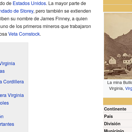
ado de
Estados Unidos
. La mayor parte de
dado de Storey
, pero también se extienden
ciben su nombre de James Finney, a quien
e uno de los primeros mineros que trabajaron
mosa
Veta Comstock
.
Virginia
nas
a Cordillera
La mina Bulli
Virginia,
Virg
era Virginia
oles
Continente
ón
País
rtantes
División
Municipio