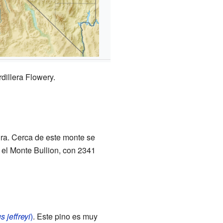
rdillera Flowery.
ura. Cerca de este monte se
 el Monte Bullion, con 2341
s jeffreyi
)
. Este pino es muy