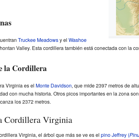
anas
ncuentran
Truckee Meadows
y el
Washoe
ahontan Valley. Esta cordillera también está conectada con la co
 la Cordillera
ra Virginia es el
Monte Davidson
, que mide 2397 metros de alt
udad con mucha historia. Otros picos importantes en la zona son
alcanza los 2372 metros.
a Cordillera Virginia
rdillera Virginia, el árbol que más se ve es el
pino Jeffrey (
Pinu