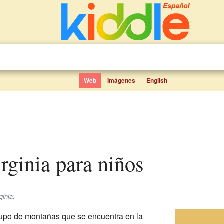
Web
Imágenes
English
irginia para niños
inia.
upo de montañas que se encuentra en la