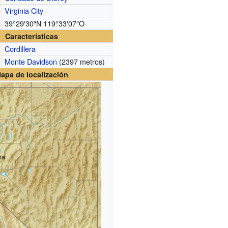
Virginia City
39°29′30″N
119°33′07″O
Características
Cordillera
Monte Davidson
(2397 metros)
apa de localización
ra