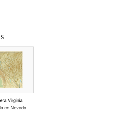
es
lera Virginia
da en Nevada