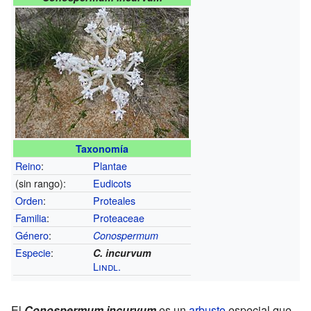
Taxonomía
Reino
:
Plantae
(sin rango):
Eudicots
Orden
:
Proteales
Familia
:
Proteaceae
Género
:
Conospermum
Especie
:
C. incurvum
Lindl.
El
Conospermum incurvum
es un
arbusto
especial que