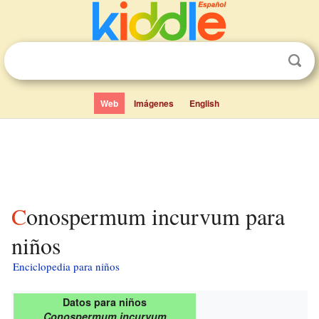
Web
Imágenes
English
Conospermum incurvum para
niños
Enciclopedia para niños
Datos para niños
Conospermum incurvum