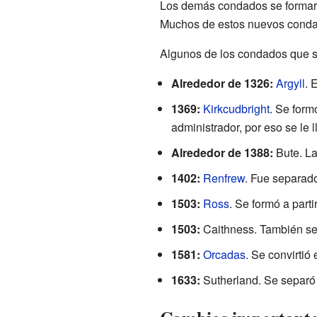
Los demás condados se formar
Muchos de estos nuevos condado
Algunos de los condados que s
Alrededor de 1326:
Argyll
. 
1369:
Kirkcudbright
. Se form
administrador, por eso se le l
Alrededor de 1388:
Bute. La
1402:
Renfrew
. Fue separad
1503:
Ross
. Se formó a parti
1503:
Caithness. También se 
1581:
Orcadas
. Se convirtió
1633:
Sutherland. Se separó 