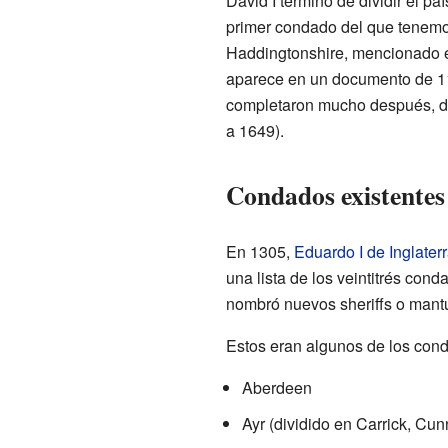
David I terminó de dividir el país
primer condado del que tenemos
Haddingtonshire, mencionado e
aparece en un documento de 1
completaron mucho después, du
a 1649).
Condados existentes 
En 1305,
Eduardo I de Inglater
una lista de los veintitrés co
nombró nuevos sheriffs o mantu
Estos eran algunos de los con
Aberdeen
Ayr (dividido en Carrick, Cu