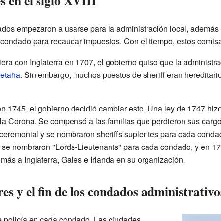
 en el siglo XVIII
ndados empezaron a usarse para la administración local, además d
condado para recaudar impuestos. Con el tiempo, estos comisa
ra con Inglaterra en 1707, el gobierno quiso que la administra
retaña
. Sin embargo, muchos puestos de sheriff eran hereditari
 1745, el gobierno decidió cambiar esto. Una ley de 1747 hizo 
r la Corona. Se compensó a las familias que perdieron sus cargo
ás ceremonial y se nombraron sheriffs suplentes para cada con
 se nombraron "Lords-Lieutenants" para cada condado, y en 17
 más a Inglaterra, Gales e Irlanda en su organización.
res y el fin de los condados administrativo
e policía en cada condado. Las ciudades