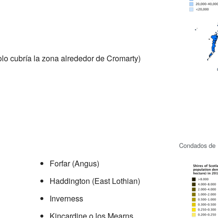
lo cubría la zona alrededor de Cromarty)
Condados de E
Forfar (Angus)
Haddington (East Lothian)
Inverness
Kincardine o los Mearns