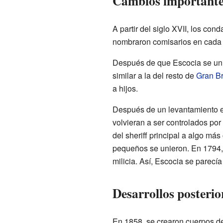
Cambios importantes
A partir del siglo XVII, los co
nombraron comisarios en cada 
Después de que Escocia se unie
similar a la del resto de
Gran B
a hijos.
Después de un levantamiento en
volvieran a ser controlados po
del sheriff principal a algo m
pequeños se unieron. En 1794,
milicia. Así, Escocia se parecía
Desarrollos posterio
En 1858, se crearon cuerpos d