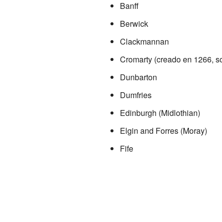
Banff
Berwick
Clackmannan
Cromarty (creado en 1266, so
Dunbarton
Dumfries
Edinburgh (Midlothian)
Elgin and Forres (Moray)
Fife