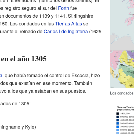
 en "sheriffdoms" (territorios de los sheriffs). El
 registro seguro al sur del
Forth
fue
n documentos de 1139 y 1141. Stirlingshire
150. Los condados en las
Tierras Altas
se
rante el reinado de
Carlos I de Inglaterra
(1625
en el año 1305
ra
, que había tomado el control de Escocia, hizo
ndados que existían en ese momento. También
vo a los que ya estaban en sus puestos.
Los condados,
dados de 1305:
nninghame y Kyle)