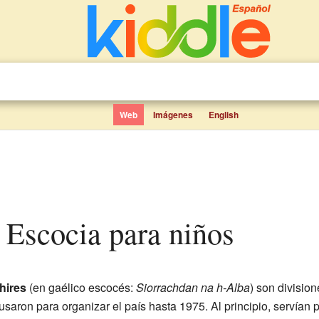
Web
Imágenes
English
 Escocia para niños
hires
(en gaélico escocés:
Siorrachdan na h-Alba
) son divisio
usaron para organizar el país hasta 1975. Al principio, servían p