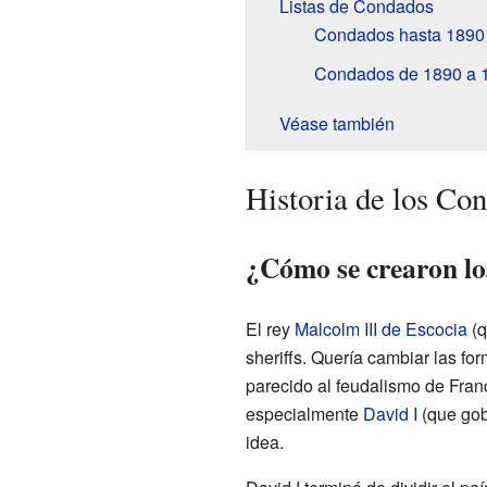
Listas de Condados
Condados hasta 1890
Condados de 1890 a 
Véase también
Historia de los Co
¿Cómo se crearon lo
El rey
Malcolm III de Escocia
(q
sheriffs. Quería cambiar las f
parecido al feudalismo de Fran
especialmente
David I
(que gob
idea.