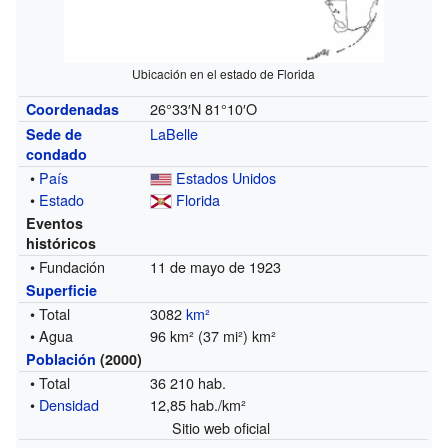
Ubicación en el estado de Florida
26°33′N
81°10′O
Coordenadas
LaBelle
Sede de
condado
•
País
Estados Unidos
•
Estado
Florida
Eventos
históricos
• Fundación
11 de mayo de 1923
Superficie
• Total
3082
km²
• Agua
96 km² (37 mi²) km²
Población
(2000)
• Total
36 210 hab.
•
Densidad
12,85 hab./km²
Sitio web oficial