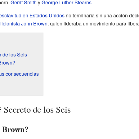
born,
Gerrit Smith
y
George Luther Stearns
.
esclavitud en Estados Unidos
no terminaría sin una acción deci
licionista
John Brown
, quien lideraba un movimiento para liber
o de los Seis
Brown?
 sus consecuencias
 Secreto de los Seis
n Brown?