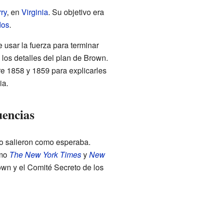
ry
, en
Virginia
. Su objetivo era
dos
.
 usar la fuerza para terminar
s los detalles del plan de Brown.
re 1858 y 1859 para explicarles
ia.
uencias
o salieron como esperaba.
omo
The New York Times
y
New
own y el Comité Secreto de los