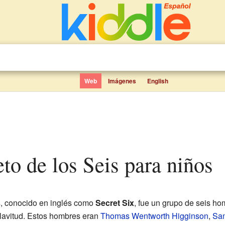
Web
Imágenes
English
eto de los Seis para niños
s
, conocido en inglés como
Secret Six
, fue un grupo de seis h
clavitud. Estos hombres eran
Thomas Wentworth Higginson
,
Sam