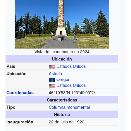
Vista del monumento en 2024
Ubicación
Estados Unidos
País
Astoria
Ubicación
Oregón
Estados Unidos
46°10′53″N
123°49′03″O
Coordenadas
Características
Columna monumental
Tipo
Historia
22 de julio de 1926
Inauguración