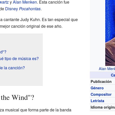
wartz
y
Alan Menken
. Esta canción fue
 de
Disney
Pocahontas
.
 la cantante Judy Kuhn. Es tan especial que
mejor canción original de ese año.
nd"?
é tipo de música es?
de la canción?
Alan Men
C
Publicación
Género
Compositor
 the Wind"?
Letrista
Idioma origin
eza musical que forma parte de la banda