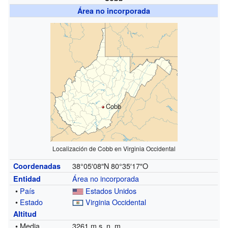
Área no incorporada
Cobb
Localización de Cobb en Virginia Occidental
38°05′08″N
80°35′17″O
Coordenadas
Área no incorporada
Entidad
•
País
Estados Unidos
•
Estado
Virginia Occidental
Altitud
• Media
3261 m s. n. m.