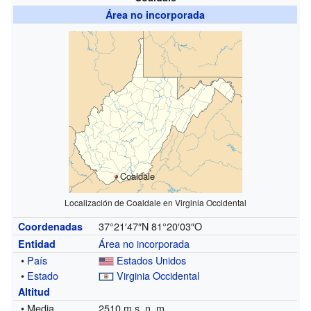
Área no incorporada
Coaldale
Localización de Coaldale en Virginia Occidental
37°21′47″N
81°20′03″O
Coordenadas
Área no incorporada
Entidad
•
País
Estados Unidos
•
Estado
Virginia Occidental
Altitud
• Media
2510 m s. n. m.