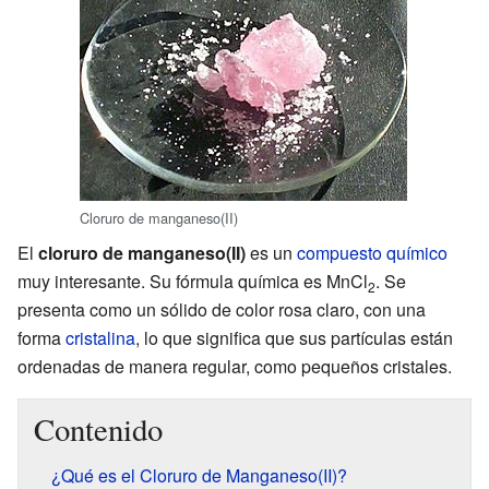
Cloruro de manganeso(II)
El
cloruro de manganeso(II)
es un
compuesto químico
muy interesante. Su fórmula química es MnCl
. Se
2
presenta como un sólido de color rosa claro, con una
forma
cristalina
, lo que significa que sus partículas están
ordenadas de manera regular, como pequeños cristales.
Contenido
¿Qué es el Cloruro de Manganeso(II)?