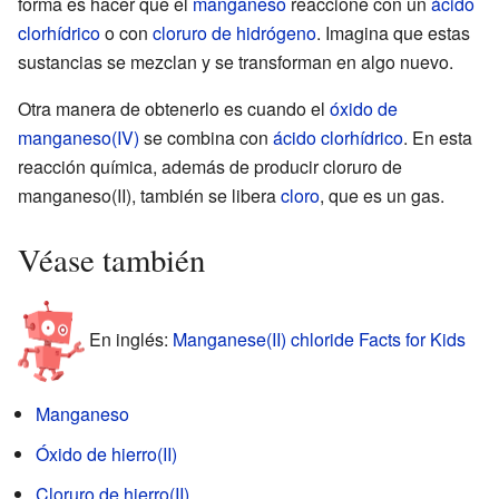
forma es hacer que el
manganeso
reaccione con un
ácido
clorhídrico
o con
cloruro de hidrógeno
. Imagina que estas
sustancias se mezclan y se transforman en algo nuevo.
Otra manera de obtenerlo es cuando el
óxido de
manganeso(IV)
se combina con
ácido clorhídrico
. En esta
reacción química, además de producir cloruro de
manganeso(II), también se libera
cloro
, que es un gas.
Véase también
En inglés:
Manganese(II) chloride Facts for Kids
Manganeso
Óxido de hierro(II)
Cloruro de hierro(II)