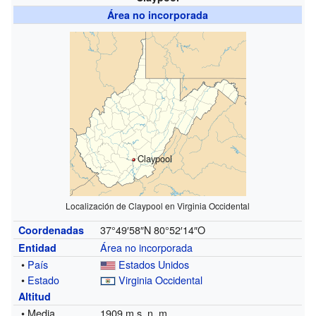
Área no incorporada
Claypool
Localización de Claypool en Virginia Occidental
37°49′58″N
80°52′14″O
Coordenadas
Área no incorporada
Entidad
•
País
Estados Unidos
•
Estado
Virginia Occidental
Altitud
• Media
1909 m s. n. m.