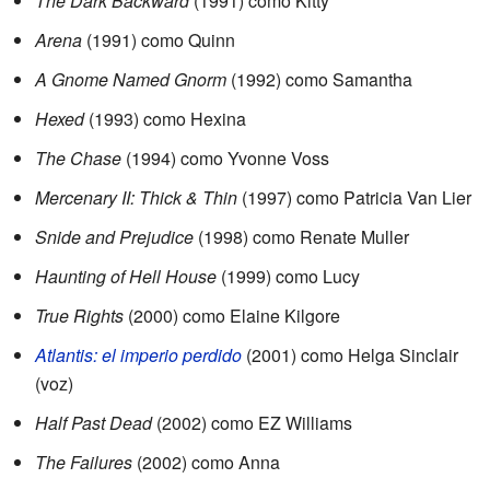
The Dark Backward
(1991) como Kitty
Arena
(1991) como Quinn
A Gnome Named Gnorm
(1992) como Samantha
Hexed
(1993) como Hexina
The Chase
(1994) como Yvonne Voss
Mercenary II: Thick & Thin
(1997) como Patricia Van Lier
Snide and Prejudice
(1998) como Renate Muller
Haunting of Hell House
(1999) como Lucy
True Rights
(2000) como Elaine Kilgore
Atlantis: el imperio perdido
(2001) como Helga Sinclair
(voz)
Half Past Dead
(2002) como EZ Williams
The Failures
(2002) como Anna