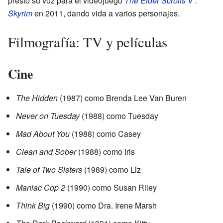
prestó su voz para el videojuego
The Elder Scrolls V :
Skyrim
en 2011, dando vida a varios personajes.
Filmografía: TV y películas
Cine
The Hidden
(1987) como Brenda Lee Van Buren
Never on Tuesday
(1988) como Tuesday
Mad About You
(1988) como Casey
Clean and Sober
(1988) como Iris
Tale of Two Sisters
(1989) como Liz
Maniac Cop 2
(1990) como Susan Riley
Think Big
(1990) como Dra. Irene Marsh