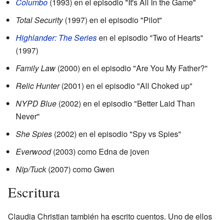
Columbo
(1993) en el episodio "It's All In the Game"
Total Security
(1997) en el episodio "Pilot"
Highlander: The Series
en el episodio "Two of Hearts"
(1997)
Family Law
(2000) en el episodio "Are You My Father?"
Relic Hunter
(2001) en el episodio "All Choked up"
NYPD Blue
(2002) en el episodio "Better Laid Than
Never"
She Spies
(2002) en el episodio "Spy vs Spies"
Everwood
(2003) como Edna de joven
Nip/Tuck
(2007) como Gwen
Escritura
Claudia Christian también ha escrito cuentos. Uno de ellos