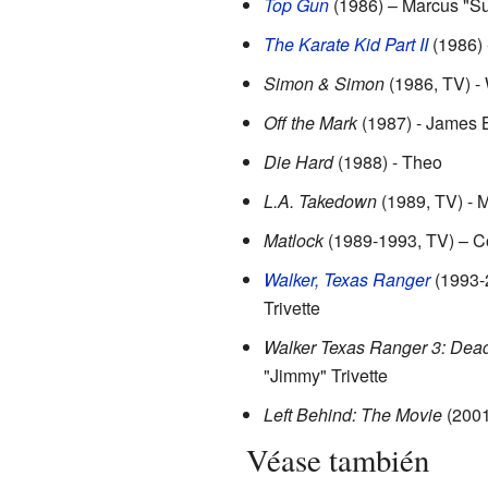
Top Gun
(1986) – Marcus "S
The Karate Kid Part II
(1986) -
Simon & Simon
(1986, TV) -
Off the Mark
(1987) - James 
Die Hard
(1988) - Theo
L.A. Takedown
(1989, TV) - 
Matlock
(1989-1993, TV) – 
Walker, Texas Ranger
(1993-
Trivette
Walker Texas Ranger 3: Dea
"Jimmy" Trivette
Left Behind: The Movie
(2001
Véase también