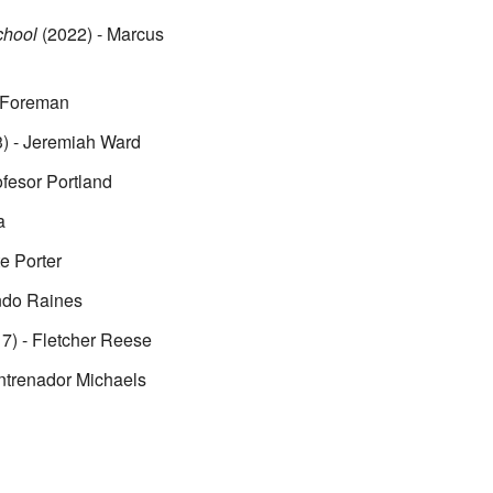
chool
(2022) - Marcus
 Foreman
) - Jeremiah Ward
ofesor Portland
a
e Porter
ndo Raines
7) - Fletcher Reese
ntrenador Michaels