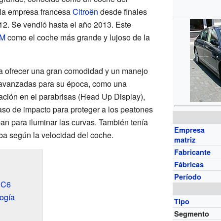
 la empresa francesa
Citroën
desde finales
2. Se vendió hasta el año 2013. Este
XM
como el coche más grande y lujoso de la
ra ofrecer una gran comodidad y un manejo
s avanzadas para su época, como una
ación en el parabrisas (Head Up Display),
so de impacto para proteger a los peatones
ban para iluminar las curvas. También tenía
Empresa
aba según la velocidad del coche.
matriz
Fabricante
Fábricas
Período
n C6
ogía
Tipo
Segmento