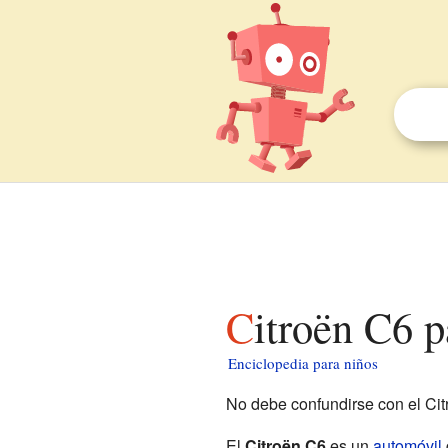
Citroën C6 
Enciclopedia para niños
No debe confundirse con el Cit
El
Citroën C6
es un
automóvil