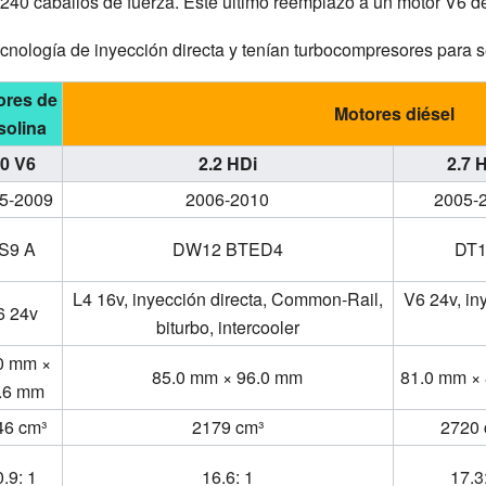
 240 caballos de fuerza. Este último reemplazó a un motor V6 de 2
cnología de inyección directa y tenían turbocompresores para se
ores de
Motores diésel
solina
.0 V6
2.2 HDi
2.7 
5-2009
2006-2010
2005-
S9 A
DW12 BTED4
DT
L4 16v, inyección directa, Common-Rail,
V6 24v, in
6 24v
biturbo, intercooler
0 mm ×
85.0 mm × 96.0 mm
81.0 mm ×
.6 mm
46 cm³
2179 cm³
2720 
.9: 1
16.6: 1
17.3