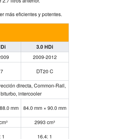
.7 litros anterior.
r más eficientes y potentes.
HDi
3.0 HDi
2009
2009-2012
17
DT20 C
yección directa, Common-Rail,
biturbo, intercooler
 88.0 mm
84.0 mm × 90.0 mm
cm³
2993 cm³
: 1
16.4: 1