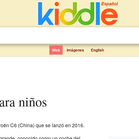
Web
Imágenes
English
para niños
roën C6 (China) que se lanzó en 2016.
grande, conocido como un coche del