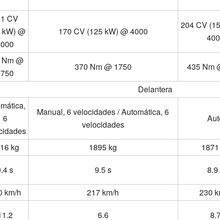
11 CV
204 CV (1
5 kW) @
170 CV (125 kW) @ 4000
400
6000
0 Nm @
370 Nm @ 1750
435 Nm 
3750
Delantera
mática,
Manual, 6 velocidades / Automática, 6
6
Aut
velocidades
cidades
16 kg
1895 kg
1871
.4 s
9.5 s
8.9
0 km/h
217 km/h
230 k
11.2
6.6
8.