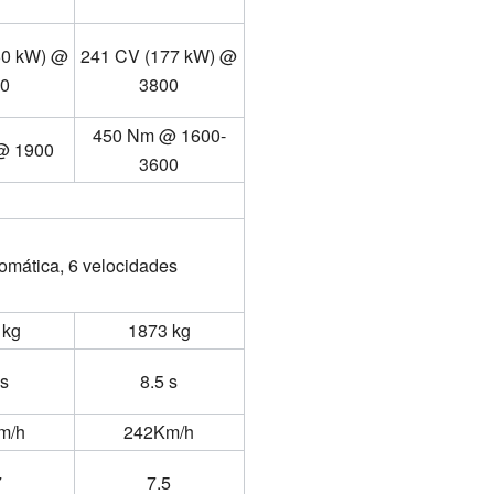
50 kW) @
241 CV (177 kW) @
0
3800
450 Nm @ 1600-
@ 1900
3600
omática, 6 velocidades
 kg
1873 kg
 s
8.5 s
m/h
242Km/h
7
7.5