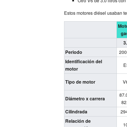
Otro V6 de 3.0 litros con
Estos motores diésel usaban te
Mot
ga
3
Periodo
200
Identificación del
E
motor
Tipo de motor
V
87.
Diámetro x carrera
82
Cilindrada
29
Relación de
10