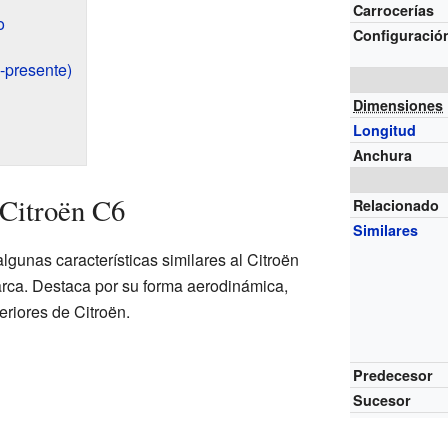
Carrocerías
o
Configuració
-presente)
Dimensiones
Longitud
Anchura
 Citroën C6
Relacionado
Similares
lgunas características similares al Citroën
rca. Destaca por su forma aerodinámica,
riores de Citroën.
Predecesor
Sucesor