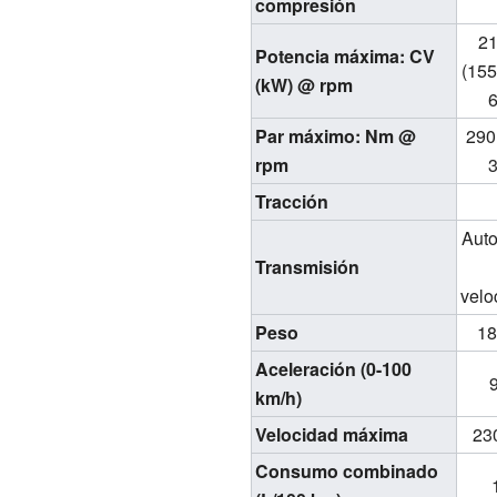
compresión
2
Potencia máxima: CV
(15
(kW) @ rpm
Par máximo: Nm @
29
rpm
Tracción
Auto
Transmisión
velo
Peso
18
Aceleración (0-100
9
km/h)
Velocidad máxima
23
Consumo combinado