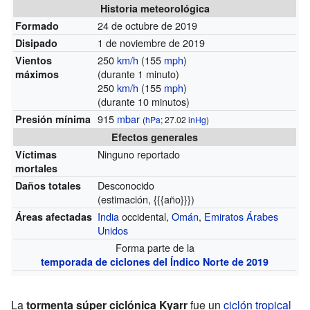
Historia meteorológica
24 de octubre de 2019
Formado
1 de noviembre de 2019
Disipado
250
km/h
(155
mph
)
Vientos
(durante 1 minuto)
máximos
250
km/h
(155
mph
)
(durante 10 minutos)
915
mbar
Presión mínima
(
hPa
; 27.02
inHg
)
Efectos generales
Ninguno reportado
Víctimas
mortales
Desconocido
Daños totales
(estimación, {{{año}}})
India
occidental,
Omán
,
Emiratos Árabes
Áreas afectadas
Unidos
Forma parte de la
temporada de ciclones del Índico Norte de 2019
La
tormenta súper ciclónica Kyarr
fue un
ciclón tropical