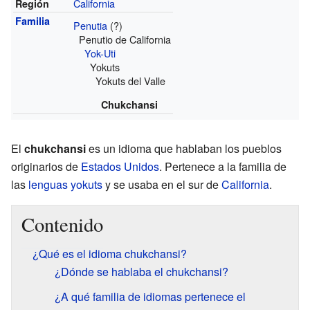
California
Región
Familia
Penutia
(?)
Penutio de California
Yok-Uti
Yokuts
Yokuts del Valle
Chukchansi
El
chukchansi
es un idioma que hablaban los pueblos
originarios de
Estados Unidos
. Pertenece a la familia de
las
lenguas yokuts
y se usaba en el sur de
California
.
Contenido
¿Qué es el idioma chukchansi?
¿Dónde se hablaba el chukchansi?
¿A qué familia de idiomas pertenece el