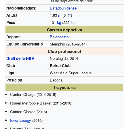
30 de septiembre de 1992
Nacionalidad(es)
Estadounidense
Altura
1,93
m
(6
′
4
″
)
Peso
101
kg
(222
lb
)
Carrera deportiva
Deporte
Baloncesto
Equipo universitario
Memphis (2010–2014)
Club profesional
Draft de la NBA
No elegido, 2014
Club
Beirut Club
Liga
West Asia Super League
Posición
Escolta
Trayectoria
Canton Charge (2014-2015)
Rouen Métropole Basket (2015-2016)
Canton Charge (2016)
Iowa Energy
(2016)
Louaize Zouk (2017)