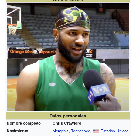
Datos personales
Nombre completo
Chris Crawford
Nacimiento
Memphis
,
Tennessee
,
Estados Unidos