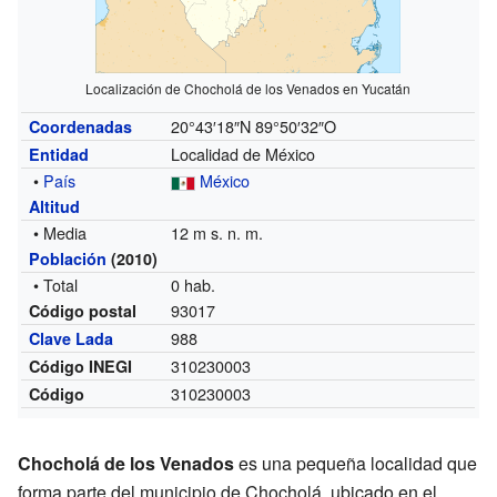
Localización de Chocholá de los Venados en Yucatán
20°43′18″N
89°50′32″O
Coordenadas
Localidad de México
Entidad
•
País
México
Altitud
• Media
12 m s. n. m.
Población
(2010)
• Total
0 hab.
93017
Código postal
988
Clave Lada
310230003
Código INEGI
310230003
Código
Chocholá de los Venados
es una pequeña localidad que
forma parte del municipio de Chocholá, ubicado en el