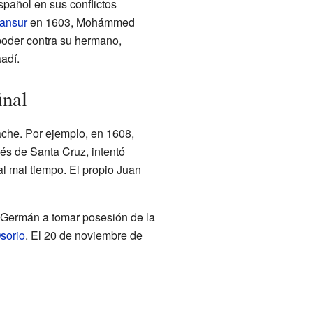
pañol en sus conflictos
ansur
en 1603, Mohámmed
poder contra su hermano,
adí.
inal
ache. Por ejemplo, en 1608,
és de Santa Cruz, intentó
al mal tiempo. El propio Juan
Germán a tomar posesión de la
sorio
. El 20 de noviembre de