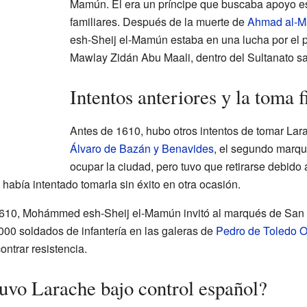
Mamún. Él era un príncipe que buscaba apoyo es
familiares. Después de la muerte de
Ahmad al-M
esh-Sheij el-Mamún estaba en una lucha por el 
Mawlay Zidán Abu Maali, dentro del Sultanato sa
Intentos anteriores y la toma f
Antes de 1610, hubo otros intentos de tomar Lar
Álvaro de Bazán y Benavides
, el segundo marqu
ocupar la ciudad, pero tuvo que retirarse debido 
abía intentado tomarla sin éxito en otra ocasión.
1610, Mohámmed esh-Sheij el-Mamún invitó al marqués de San 
000 soldados de infantería en las galeras de
Pedro de Toledo O
ontrar resistencia.
uvo Larache bajo control español?