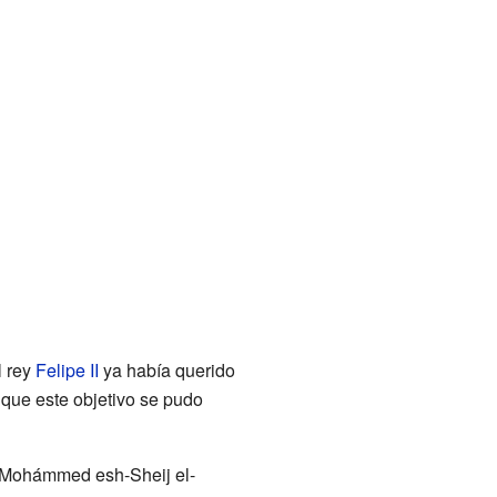
l rey
Felipe II
ya había querido
 que este objetivo se pudo
r Mohámmed esh-Sheij el-