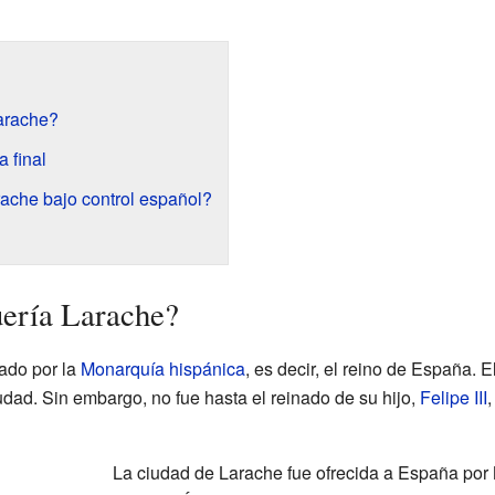
arache?
a final
ache bajo control español?
uería Larache?
ado por la
Monarquía hispánica
, es decir, el reino de España. E
dad. Sin embargo, no fue hasta el reinado de su hijo,
Felipe III
,
La ciudad de Larache fue ofrecida a España po