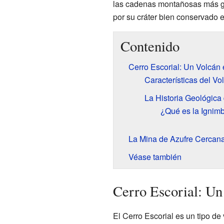
las cadenas montañosas más g
por su cráter bien conservado e
Contenido
Cerro Escorial: Un Volcán 
Características del Vo
La Historia Geológica 
¿Qué es la Ignimb
La Mina de Azufre Cercan
Véase también
Cerro Escorial: Un
El Cerro Escorial es un tipo d