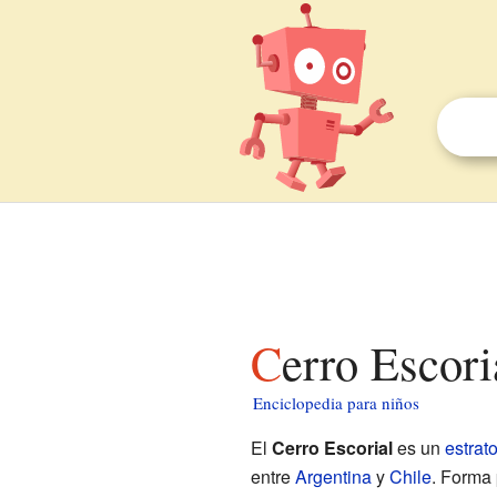
Cerro Escor
Enciclopedia para niños
El
Cerro Escorial
es un
estrat
entre
Argentina
y
Chile
. Forma 