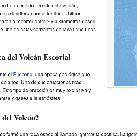
en buen estado. Desde este volcán,
se extendieron por el territorio chileno.
garon a recorrer entre 3 y 4 kilómetros desde
e una de estas corrientes de lava tiene unos
a del Volcán Escorial
nte el
Plioceno
, una época geológica que
s de años. Una de sus erupciones más
o. Este tipo de erupción es muy explosiva y
niza y gases a la atmósfera.
 del Volcán?
se formó una roca especial llamada ignimbrita dacítica. La igni