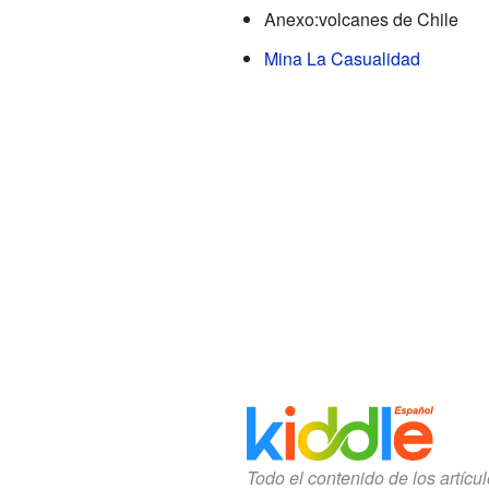
Anexo:volcanes de Chile
Mina La Casualidad
Todo el contenido de los artícu