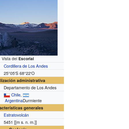
Vista del
Escorial
Cordillera de Los Andes
25°05′S
68°22′O
lización administrativa
Departamento de Los Andes
Chile
,
Argentina
Durmiente
acterísticas generales
Estratovolcán
5451 [[
m s. n. m.
]]