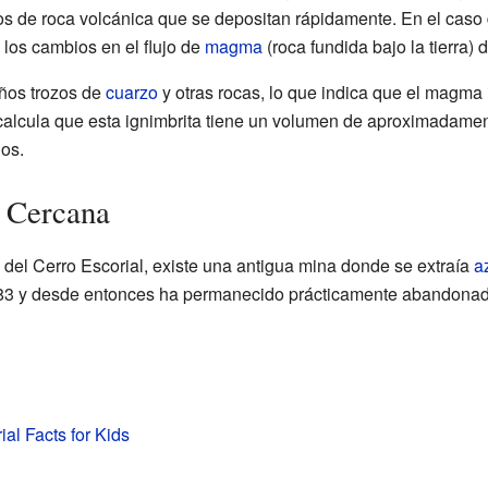
tos de roca volcánica que se depositan rápidamente. En el caso d
 los cambios en el flujo de
magma
(roca fundida bajo la tierra) 
eños trozos de
cuarzo
y otras rocas, lo que indica que el magma 
calcula que esta ignimbrita tiene un volumen de aproximadamen
os.
 Cercana
 del Cerro Escorial, existe una antigua mina donde se extraía
a
983 y desde entonces ha permanecido prácticamente abandonad
ial Facts for Kids