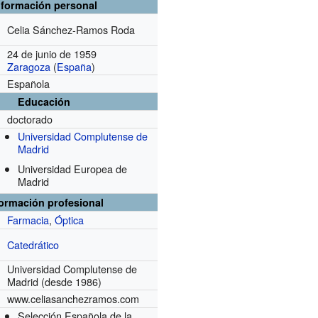
nformación personal
Celia Sánchez-Ramos Roda
24 de junio de 1959
Zaragoza
(
España
)
Española
Educación
doctorado
Universidad Complutense de
Madrid
Universidad Europea de
Madrid
formación profesional
Farmacia
,
Óptica
Catedrático
Universidad Complutense de
Madrid
(desde 1986)
www.celiasanchezramos.com
Selección Española de la