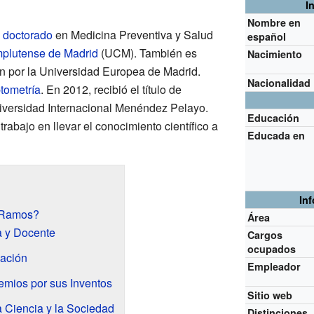
I
Nombre en
n
doctorado
en Medicina Preventiva y Salud
español
plutense de Madrid
(UCM). También es
Nacimiento
ón por la Universidad Europea de Madrid.
Nacionalidad
tometría
. En 2012, recibió el título de
iversidad Internacional Menéndez Pelayo.
Educación
rabajo en llevar el conocimiento científico a
Educada en
In
-Ramos?
Área
 y Docente
Cargos
ocupados
gación
Empleador
emios por sus Inventos
Sitio web
 Ciencia y la Sociedad
Distinciones