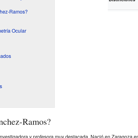
nchez-Ramos?
metría Ocular
cados
s
ánchez-Ramos?
vestigadora y profesora muy destacada. Nació en Zaragoza en