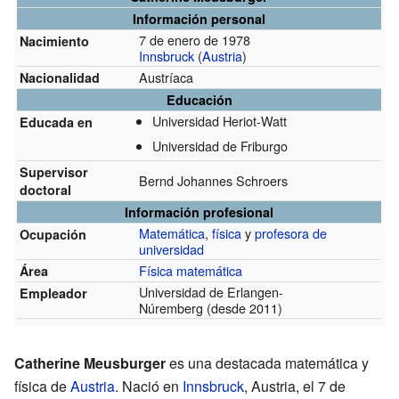
Información personal
7 de enero de 1978
Nacimiento
Innsbruck
(
Austria
)
Austríaca
Nacionalidad
Educación
Universidad Heriot-Watt
Educada en
Universidad de Friburgo
Supervisor
Bernd Johannes Schroers
doctoral
Información profesional
Matemática
,
física
y
profesora de
Ocupación
universidad
Física matemática
Área
Universidad de Erlangen-
Empleador
Núremberg
(desde 2011)
Catherine Meusburger
es una destacada matemática y
física de
Austria
. Nació en
Innsbruck
, Austria, el 7 de