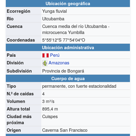
Ubicación geográfica
Yunga fluvial
Ecorregión
Utcubamba
Río
Cuenca media del río Utcubamba -
Cuenca
microcuenca Yumbilla
5°55′12″S
77°54′04″O
Coordenadas
Ubicación administrativa
Perú
País
Amazonas
División
Provincia de Bongará
Subdivisión
Cuerpo de agua
permanente, con fuerte estacionalidad
Tipo
4
N.º de caídas
3 m³/s
Volumen
895,4 m
Altura total
Cuispes
Ciudad más
próxima
Caverna San Francisco
Origen