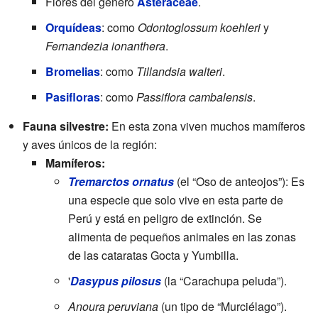
Flores del género
Asteraceae
.
Orquídeas
: como
Odontoglossum koehleri
y
Fernandezia ionanthera
.
Bromelias
: como
Tillandsia walteri
.
Pasifloras
: como
Passiflora cambalensis
.
Fauna silvestre:
En esta zona viven muchos mamíferos
y aves únicos de la región:
Mamíferos:
Tremarctos ornatus
(el “Oso de anteojos”): Es
una especie que solo vive en esta parte de
Perú y está en peligro de extinción. Se
alimenta de pequeños animales en las zonas
de las cataratas Gocta y Yumbilla.
'
Dasypus pilosus
(la “Carachupa peluda”).
Anoura peruviana
(un tipo de “Murciélago”).