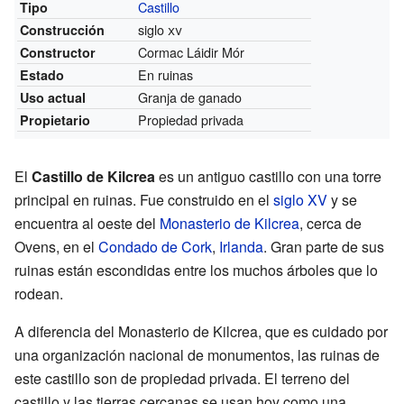
Castillo
Tipo
siglo
xv
Construcción
Cormac Láidir Mór
Constructor
En ruinas
Estado
Granja de ganado
Uso actual
Propiedad privada
Propietario
El
Castillo de Kilcrea
es un antiguo castillo con una torre
principal en ruinas. Fue construido en el
siglo XV
y se
encuentra al oeste del
Monasterio de Kilcrea
, cerca de
Ovens, en el
Condado de Cork
,
Irlanda
. Gran parte de sus
ruinas están escondidas entre los muchos árboles que lo
rodean.
A diferencia del Monasterio de Kilcrea, que es cuidado por
una organización nacional de monumentos, las ruinas de
este castillo son de propiedad privada. El terreno del
castillo y las tierras cercanas se usan hoy como una