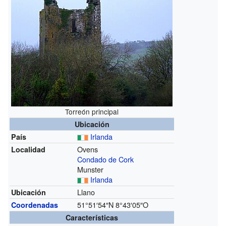
Torreón principal
Ubicación
Irlanda
País
Ovens
Localidad
Condado de Cork
Munster
Irlanda
Llano
Ubicación
51°51′54″N
8°43′05″O
Coordenadas
Características