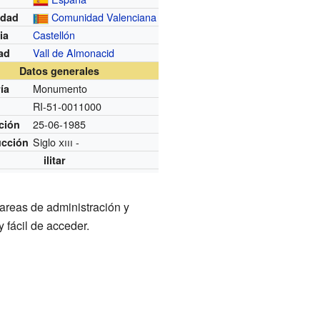
Comunidad Valenciana
dad
Castellón
ia
Vall de Almonacid
ad
Datos generales
Monumento
ía
RI-51-0011000
25-06-1985
ción
Siglo
xiii
-
ucción
ilitar
areas de administración y
 fácil de acceder.