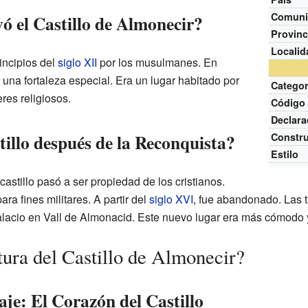
Comuni
ó el Castillo de Almonecir?
Provinc
Localid
rincipios del
siglo XII
por los musulmanes. En
una fortaleza especial. Era un lugar habitado por
Categor
res religiosos.
Código
Declara
tillo después de la Reconquista?
Constr
Estilo
astillo pasó a ser propiedad de los cristianos.
ra fines militares. A partir del
siglo XVI
, fue abandonado. Las t
alacio en Vall de Almonacid. Este nuevo lugar era más cómodo y
tura del Castillo de Almonecir?
je: El Corazón del Castillo