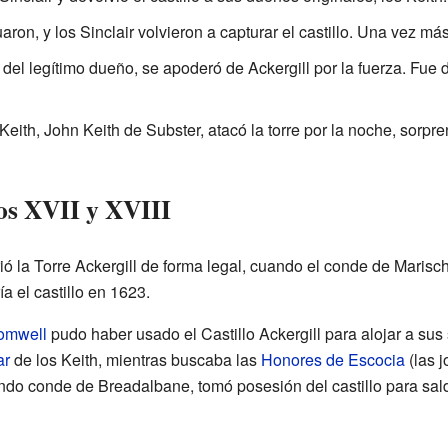
aron, y los Sinclair volvieron a capturar el castillo. Una vez m
el legítimo dueño, se apoderó de Ackergill por la fuerza. Fue d
eith, John Keith de Subster, atacó la torre por la noche, sorp
glos XVII y XVIII
rió la Torre Ackergill de forma legal, cuando el conde de Marisc
a el castillo en 1623.
romwell
pudo haber usado el Castillo Ackergill para alojar a sus
ar
de los Keith, mientras buscaba las
Honores de Escocia
(las j
o conde de Breadalbane, tomó posesión del castillo para salda