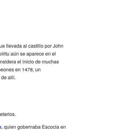
 llevada al castillo por John
píritu aún se aparece en el
onsidera el inicio de muchas
mpeones en 1478, un
de allí.
etarios.
a
, quien gobernaba Escocia en