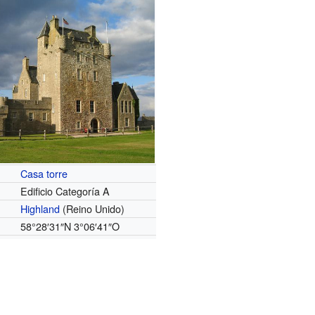
Casa torre
Edificio Categoría A
Highland
(Reino Unido)
58°28′31″N 3°06′41″O