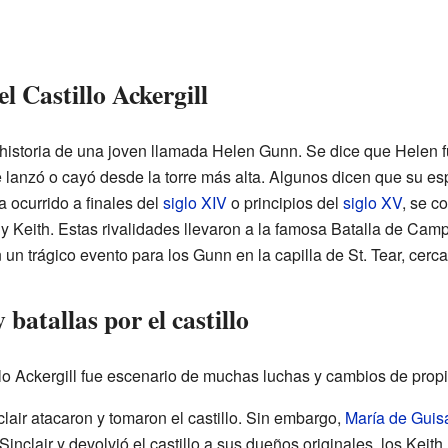
l Castillo Ackergill
historia de una joven llamada Helen Gunn. Se dice que Helen fue
e lanzó o cayó desde la torre más alta. Algunos dicen que su es
a ocurrido a finales del
siglo XIV
o principios del
siglo XV
, se c
 y Keith. Estas rivalidades llevaron a la famosa Batalla de Ca
n trágico evento para los Gunn en la capilla de St. Tear, cerca 
batallas por el castillo
illo Ackergill fue escenario de muchas luchas y cambios de propi
air atacaron y tomaron el castillo. Sin embargo,
María de Guis
nclair y devolvió el castillo a sus dueños originales, los Keith.