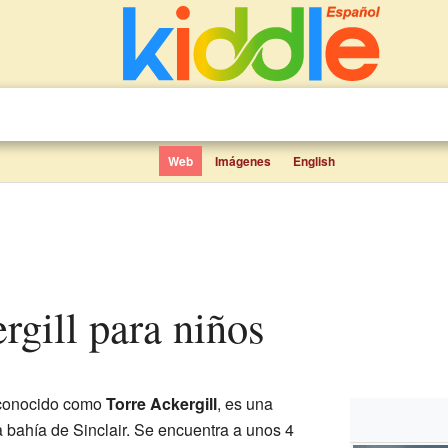
Web
Imágenes
English
ergill para niños
 conocido como
Torre Ackergill
, es una
la bahía de Sinclair. Se encuentra a unos 4