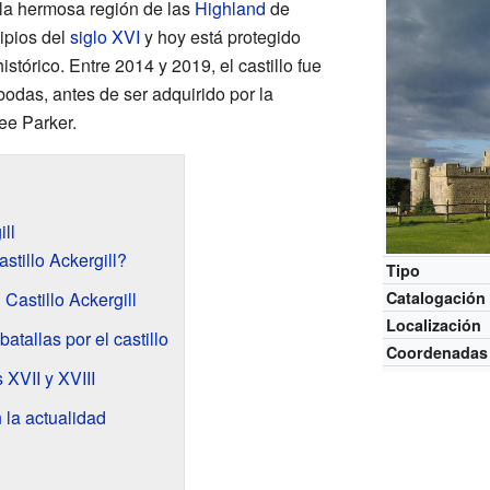
 la hermosa región de las
Highland
de
cipios del
siglo XVI
y hoy está protegido
istórico. Entre 2014 y 2019, el castillo fue
bodas, antes de ser adquirido por la
ee Parker.
ill
stillo Ackergill?
Tipo
Castillo Ackergill
Catalogación
Localización
tallas por el castillo
Coordenadas
s XVII y XVIII
n la actualidad