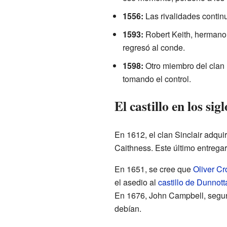
1556:
Las rivalidades continu
1593:
Robert Keith, hermano d
regresó al conde.
1598:
Otro miembro del clan K
tomando el control.
El castillo en los si
En 1612, el clan Sinclair adqui
Caithness. Este último entregarí
En 1651, se cree que
Oliver C
el asedio al
castillo de Dunnott
En 1676, John Campbell, segund
debían.