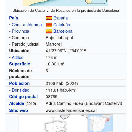
Ubicación de Castellví de Rosanés en la provincia de Barcelona
España
País
•
Com. autónoma
Cataluña
•
Provincia
Barcelona
• Comarca
Bajo Llobregat
• Partido judicial
Martorell
Ubicación
41°27′06″N
1°54′02″E
•
Altitud
178 m
16,36 km²
Superficie
6
Núcleos de
población
2106 hab.
Población
(2024)
•
Densidad
111,61 hab./km²
08769
Código postal
Adrià Camino Fideu (Endavant Castellví)
Alcalde
(2019)
www.castellviderosanes.cat
Sitio web