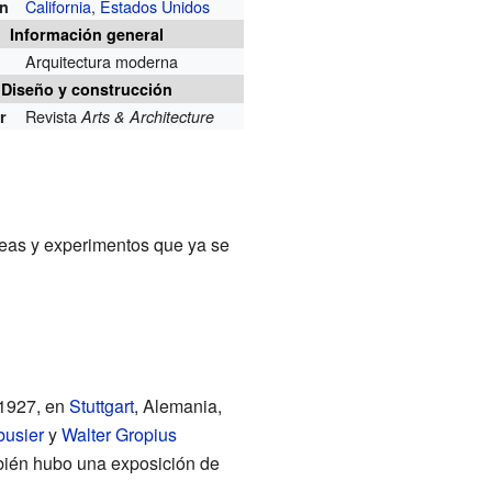
California
,
Estados Unidos
ón
Información general
Arquitectura moderna
Diseño y construcción
Revista
r
Arts & Architecture
deas y experimentos que ya se
 1927, en
Stuttgart
, Alemania,
busier
y
Walter Gropius
bién hubo una exposición de