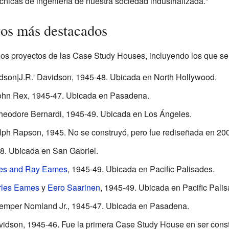
nicas de ingeniería de nuestra sociedad industrializada."
tos más destacados
os proyectos de las Case Study Houses, incluyendo los que se 
vidson|J.R.' Davidson, 1945-48. Ubicada en North Hollywood.
John Rex, 1945-47. Ubicada en Pasadena.
Theodore Bernardi, 1945-49. Ubicada en Los Ángeles.
lph Rapson, 1945. No se construyó, pero fue rediseñada en 20
48. Ubicada en San Gabriel.
es and Ray Eames
, 1945-49. Ubicada en Pacific Palisades.
rles Eames
y
Eero Saarinen
, 1945-49. Ubicada en Pacific Palis
emper Nomland Jr., 1945-47. Ubicada en Pasadena.
Davidson, 1945-46. Fue la primera Case Study House en ser const