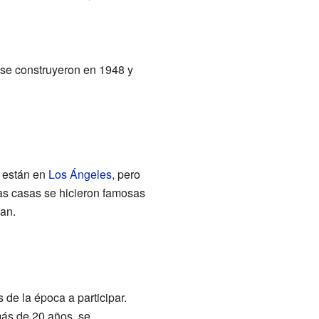
se construyeron en 1948 y
n están en
Los Ángeles
, pero
as casas se hicieron famosas
man.
 de la época a participar.
ás de 20 años, se