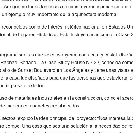
. Aunque no todas las casas se construyeron y pocas se pudiero
en un ejemplo muy importante de la arquitectura moderna.
 reconocidos como de interés histórico nacional en Estados Uni
ional de Lugares Históricos. Esto incluye casas como la Case S
ograma son las que se construyeron con acero y cristal, dise
 Raphael Soriano. La Case Study House N.º 22, conocida como 
 alto de Sunset Boulevard en Los Ángeles y tiene unas vistas e
ue la casa fue diseñada para que las personas que estuvieran de
n el paisaje exterior.
o de materiales industriales en la construcción, como el acero, e
 de madera con paneles prefabricados.
tectos, explicó la idea principal del proyecto: "Nos interesa 
tro tiempo. Una casa que sea una solución a la necesidad de re