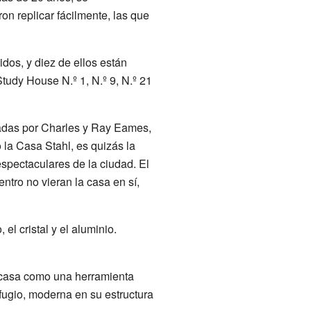
n replicar fácilmente, las que
dos, y diez de ellos están
tudy House N.º 1, N.º 9, N.º 21
ñadas por Charles y Ray Eames,
la Casa Stahl, es quizás la
spectaculares de la ciudad. El
ntro no vieran la casa en sí,
l cristal y el aluminio.
la casa como una herramienta
fugio, moderna en su estructura