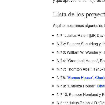
y que aproveche las mejores téc
Lista de los proyec
Aquí te mostramos algunos de l
N.º 1: Julius Ralph '[[JR Da
N.º 2: Sumner Spaulding y 
N.º 3: William W. Wurster y 
N.º 4: "Greenbelt House", Ra
N.º 7: Thornton Abell, 1945-
N.º 8: "
Eames House
",
Charl
N.º 9: "Entenza House",
Cha
N.º 10: Kemper Nomland y K
N.º 11: Julius Ralph 'J.R.' 