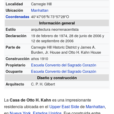
Carnegie Hill
Localidad
Manhattan
Ubicación
40°47′05″N
73°57′28″O
Coordenadas
Información general
arquitectura neorrenacentista
Estilo
19 de febrero de 1974, 28 de junio de 2006 y
Declaración
12 de septiembre de 2006
Carnegie Hill Historic District y James A.
Parte de
Burden, Jr. House and Otto H. Kahn House
años 1910
Construcción
Escuela Convento del Sagrado Corazón
Propietario
Escuela Convento del Sagrado Corazón
Ocupante
Diseño y construcción
C. P. H. Gilbert
Arquitecto
La
Casa de Otto H. Kahn
es una impresionante
residencia ubicada en el
Upper East Side
de
Manhattan
,
en
Nueva York
,
Estados Unidos
. Fue construida entre