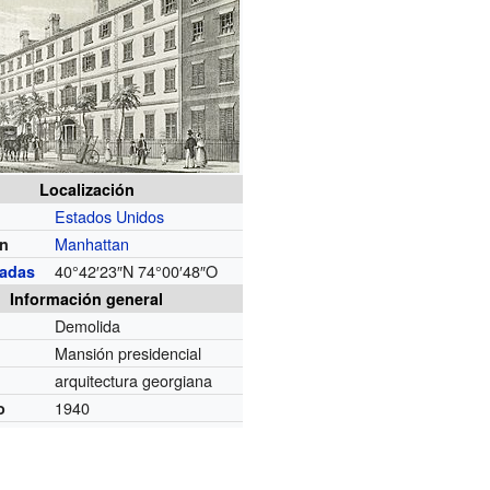
Localización
Estados Unidos
Manhattan
ón
40°42′23″N
74°00′48″O
adas
Información general
Demolida
Mansión presidencial
arquitectura georgiana
1940
o