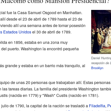
 Macomb como Mansión Presidencial?
ncial fue la Casa Samuel Osgood en Manhattan.
allí desde el 23 de abril de 1789 hasta el 23 de
viviendo allí una semana antes de tomar posesión
os Estados Unidos
el 30 de abril de 1789.
lida en 1856, estaba en una zona muy
 del puerto. Washington la encontró pequeña
Daniel Huntin
recepción de
grande y estaba en un barrio más tranquilo, al
Brooklyn
equipo de unas 20 personas que trabajaban allí. Estas persona
 las tareas diarias. La familia del presidente Washington tambié
Custis (nacida en 1779) y "Wash" Custis (nacido en 1781).
ulio de 1790, la capital de la nación se trasladó a
Filadelfia
,
Pe