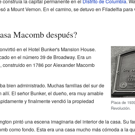
e construía la capital permanente en el
Distrito de Columbia
. W
só a Mount Vernon. En el camino, se detuvo en Filadelfia para ve
Casa Macomb después?
nvirtió en el Hotel Bunker's Mansion House.
icado en el número 39 de Broadway. Era un
ble, construido en 1786 por Alexander Macomb
ba bien administrado. Muchas familias del sur de
allí. El señor Bunker, el dueño, era muy amable
rápidamente y finalmente vendió la propiedad
Placa de 1939
Revolución.
ington pintó una escena imaginaria del interior de la casa. Su fa
omb como fondo. Esta era una casa mucho más cómoda a la que 