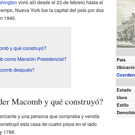
hington
vivió allí desde el 23 de febrero hasta el
empo, Nueva York fue la capital del país por dos
en 1940.
omb y qué construyó?
b como Mansión Presidencial?
País
Ubicaci
acomb después?
Coorden
Estado
Usos
der Macomb y qué construyó?
Estilo
Demolid
rciante y una persona que compraba y vendía
 construyó esta casa de cuatro pisos en el lado
y 1788.