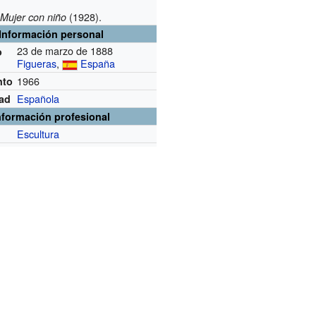
(1928).
Mujer con niño
Información personal
23 de marzo de 1888
o
Figueras
,
España
1966
nto
Española
dad
nformación profesional
Escultura