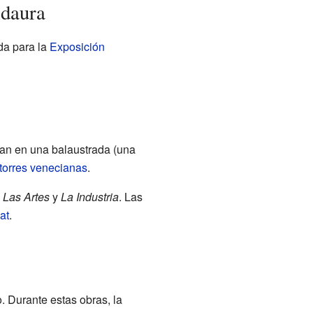
idaura
da para la
Exposición
ban en una balaustrada (una
torres venecianas
.
n
Las Artes
y
La Industria
. Las
at
.
. Durante estas obras, la