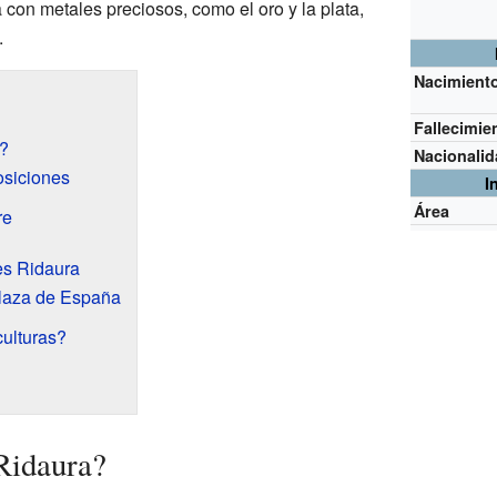
a con metales preciosos, como el oro y la plata,
.
Nacimient
Fallecimie
?
Nacionali
osiciones
I
Área
re
es Ridaura
Plaza de España
ulturas?
Ridaura?