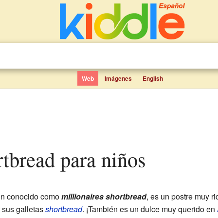
Web
Imágenes
English
rtbread para niños
én conocido como
millionaires shortbread
, es un postre muy ri
 sus galletas
shortbread
. ¡También es un dulce muy querido en