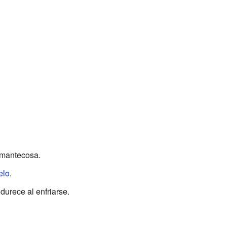
y mantecosa.
elo
.
urece al enfriarse.