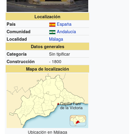
Localización
España
País
Andalucía
Comunidad
Málaga
Localidad
Datos generales
Sin tipificar
Categoría
- 1800
Construcción
Mapa de localización
Capilla Faro
de la Victoria
Ubicación en Málaga