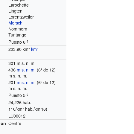
Larochette
Lingten
Lorentzweiler
Mersch
Nommern
Tuntange
Puesto 6.º
223.90 km²
km²
301 m s. n. m.
436
m s. n. m.
(6º de 12)
m s. n. m.
201
m s. n. m.
(6º de 12)
m s. n. m.
Puesto 5.º
24,226 hab.
110/km² hab./km²(6)
LU00012
Centre
ión