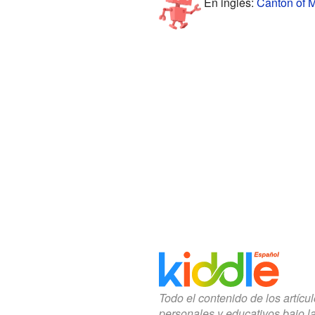
En inglés:
Canton of M
Todo el contenido de los artícu
personales y educativos bajo l