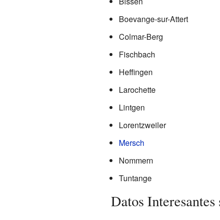
Bissen
Boevange-sur-Attert
Colmar-Berg
Fischbach
Heffingen
Larochette
Lintgen
Lorentzweiler
Mersch
Nommern
Tuntange
Datos Interesantes