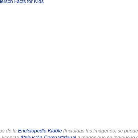
ersch Facts for Kids
los de la
Enciclopedia Kiddle
(incluidas las imágenes) se puede u
a licencia
Atribución-CompartirIgual
a menos que se indique lo con