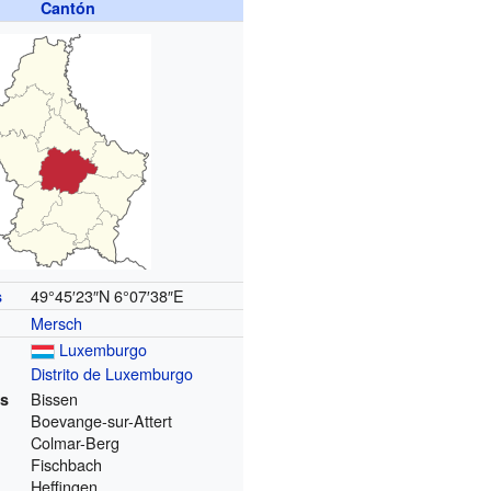
Cantón
49°45′23″N
6°07′38″E
s
Mersch
Luxemburgo
Distrito de Luxemburgo
Bissen
es
Boevange-sur-Attert
Colmar-Berg
Fischbach
Heffingen