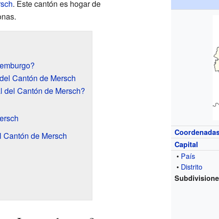
sch
. Este cantón es hogar de
onas.
xemburgo?
 del Cantón de Mersch
al del Cantón de Mersch?
ersch
Coordenada
el Cantón de Mersch
Capital
•
País
•
Distrito
Subdivision