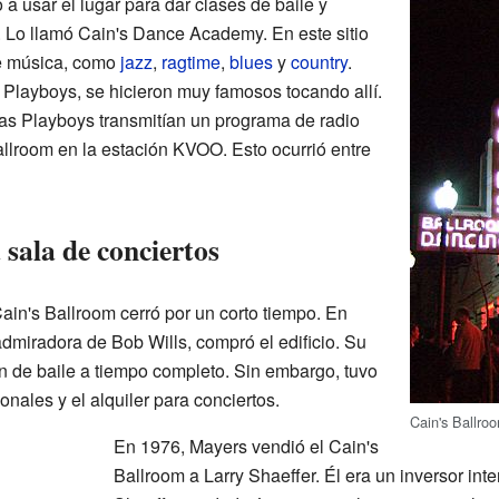
 usar el lugar para dar clases de baile y
. Lo llamó Cain's Dance Academy. En este sitio
de música, como
jazz
,
ragtime
,
blues
y
country
.
 Playboys, se hicieron muy famosos tocando allí.
as Playboys transmitían un programa de radio
llroom en la estación KVOO. Esto ocurrió entre
sala de conciertos
Cain's Ballroom cerró por un corto tiempo. En
dmiradora de Bob Wills, compró el edificio. Su
ón de baile a tiempo completo. Sin embargo, tuvo
ionales y el alquiler para conciertos.
Cain's Ballro
En 1976, Mayers vendió el Cain's
Ballroom a Larry Shaeffer. Él era un inversor int