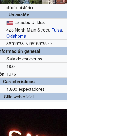
Letrero histórico
Ubicación
Estados Unidos
423 North Main Street,
Tulsa
,
Oklahoma
36°09′38″N
95°59′35″O
nformación general
Sala de conciertos
1924
1976
ón
Características
1,800 espectadores
Sitio web oficial