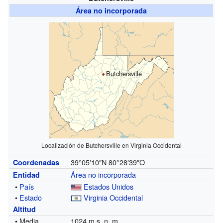
Área no incorporada
Butchersville
Localización de Butchersville en Virginia Occidental
39°05′10″N
80°28′39″O
Coordenadas
Área no incorporada
Entidad
•
País
Estados Unidos
•
Estado
Virginia Occidental
Altitud
• Media
1024 m s. n. m.