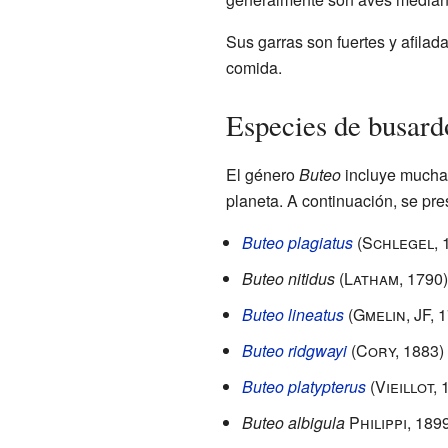
Sus garras son fuertes y afilada
comida.
Especies de busard
El género
Buteo
incluye muchas 
planeta. A continuación, se pre
Buteo plagiatus
(Schlegel, 
Buteo nitidus
(Latham, 1790)
Buteo lineatus
(Gmelin, JF, 
Buteo ridgwayi
(Cory, 1883)
Buteo platypterus
(Vieillot, 
Buteo albigula
Philippi, 189