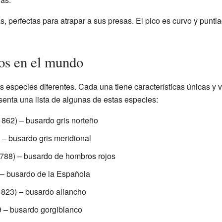
s, perfectas para atrapar a sus presas. El pico es curvo y punti
os en el mundo
especies diferentes. Cada una tiene características únicas y vi
senta una lista de algunas de estas especies:
1862)
– busardo gris norteño
– busardo gris meridional
1788)
– busardo de hombros rojos
– busardo de la Española
1823)
– busardo aliancho
9
– busardo gorgiblanco