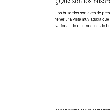
¿Qué son los busar
Los busardos son aves de pres
tener una vista muy aguda que 
variedad de entornos, desde bo
generalmente son aves median