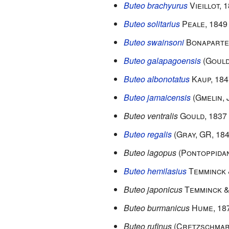
Buteo brachyurus
Vieillot, 
Buteo solitarius
Peale, 1849
Buteo swainsoni
Bonaparte
Buteo galapagoensis
(Gould
Buteo albonotatus
Kaup, 184
Buteo jamaicensis
(Gmelin, 
Buteo ventralis
Gould, 1837
Buteo regalis
(Gray, GR, 184
Buteo lagopus
(Pontoppidan
Buteo hemilasius
Temminck 
Buteo japonicus
Temminck &
Buteo burmanicus
Hume, 18
Buteo rufinus
(Cretzschmar