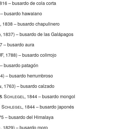
1816
– busardo de cola corta
– busardo hawaiano
, 1838
– busardo chapulinero
, 1837)
– busardo de las Galápagos
7
– busardo aura
JF, 1788)
– busardo colirrojo
– busardo patagón
4)
– busardo herrumbroso
, 1763)
– busardo calzado
& Schlegel, 1844
– busardo mongol
 Schlegel, 1844
– busardo japonés
75
– busardo del Himalaya
, 1829)
– busardo moro