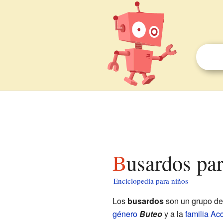
Busardos pa
Enciclopedia para niños
Los
busardos
son un grupo d
género
Buteo
y a la
familia
Acc