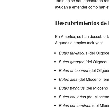
También se han encontrado res
ayudan a entender cómo han ev
Descubrimientos de 
En América, se han descubierto 
Algunos ejemplos incluyen:
Buteo fluviaticus
(del Oligoc
Buteo grangeri
(del Oligocen
Buteo antecursor
(del Oligoc
Buteo ales
(del Mioceno Tem
Buteo typhoius
(del Mioceno 
Buteo contortus
(del Mioceno
Buteo conterminus
(del Mioc