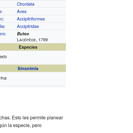
Chordata
e
:
Aves
en
:
Accipitriformes
lia
:
Accipitridae
ero
:
Buteo
Lacépède, 1799
Especies
exto
Sinonimia
rina
chas. Esto les permite planear
gún la especie, pero