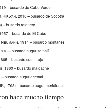
919
– busardo de Cabo Verde
& Kirwan, 2010
– busardo de Socotra
)
– busardo ratonero
1957
– busardo de El Cabo
 Neumann, 1914
– busardo montañés
1918
– busardo augur somalí
1865
– busardo cuellirrojo
b, 1860
– busardo malgache
)
– busardo augur oriental
JR, 1798)
– busardo augur meridional
eron hace mucho tiempo