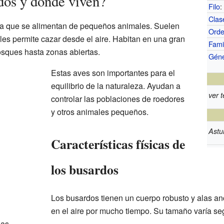
dos y dónde viven?
Filo
:
Clas
a que se alimentan de pequeños animales. Suelen
Ord
les permite cazar desde el aire. Habitan en una gran
Fami
sques hasta zonas abiertas.
Gén
Estas aves son importantes para el
equilibrio de la naturaleza. Ayudan a
ver t
controlar las poblaciones de roedores
y otros animales pequeños.
Astu
Características físicas de
los busardos
Los busardos tienen un cuerpo robusto y alas an
en el aire por mucho tiempo. Su tamaño varía se
as.