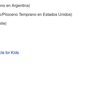
no en Argentina)
ío/Plioceno Temprano en Estados Unidos)
ile)
ts for Kids