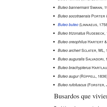
Buteo bannermani
Swann, 1
Buteo socotraensis
Porter 
Buteo buteo
(Linnaeus, 1758
Buteo trizonatus
Rudebeck, 
Buteo oreophilus
Hartert &
Buteo archeri
Sclater, WL, 
Buteo auguralis
Salvadori, 
Buteo brachypterus
Hartlau
Buteo augur
(Rüppell, 1836
Buteo rufofuscus
(Forster, 
Busardos que vivi