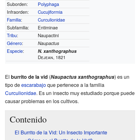
Suborden:
Polyphaga
Infraorden:
Cucujiformia
Familia
:
Curculionidae
Subfamilia:
Entiminae
Tribu
:
Naupactini
Género
:
Naupactus
Especie
:
N. xanthographus
Dejean, 1821
El
burrito de la vid
(
Naupactus xanthographus
) es un
tipo de
escarabajo
que pertenece a la familia
Curculionidae
. Es un insecto muy estudiado porque puede
causar problemas en los cultivos.
Contenido
El Burrito de la Vid: Un Insecto Importante