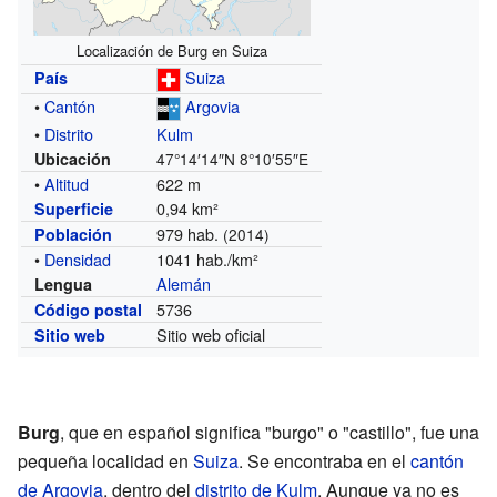
Localización de Burg en Suiza
Suiza
País
•
Cantón
Argovia
•
Distrito
Kulm
Ubicación
47°14′14″N
8°10′55″E
•
Altitud
622 m
0,94 km²
Superficie
979 hab.
Población
(2014)
•
Densidad
1041 hab./km²
Alemán
Lengua
5736
Código postal
Sitio web oficial
Sitio web
Burg
, que en español significa "burgo" o "castillo", fue una
pequeña localidad en
Suiza
. Se encontraba en el
cantón
de Argovia
, dentro del
distrito de Kulm
. Aunque ya no es