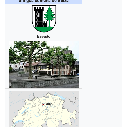
antigua comuna de Suiza
Escudo
Burg