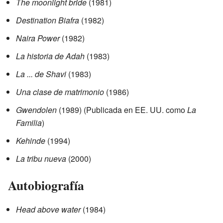
The moonlight bride
(1981)
Destination Biafra
(1982)
Naira Power
(1982)
La historia de Adah
(1983)
La ... de Shavi
(1983)
Una clase de matrimonio
(1986)
Gwendolen
(1989) (Publicada en EE. UU. como
La
Familia
)
Kehinde
(1994)
La tribu nueva
(2000)
Autobiografía
Head above water
(1984)