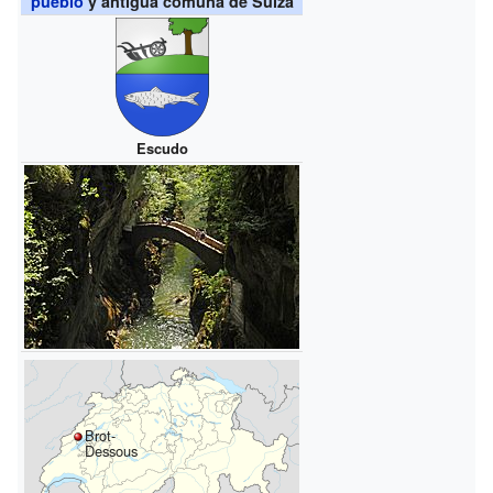
pueblo
y antigua comuna de Suiza
Escudo
Brot-
Dessous