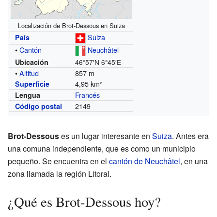
Localización de Brot-Dessous en Suiza
Suiza
País
•
Cantón
Neuchâtel
Ubicación
46°57′N
6°45′E
•
Altitud
857 m
4,95 km²
Superficie
Francés
Lengua
2149
Código postal
Brot-Dessous
es un lugar interesante en
Suiza
. Antes era
una comuna independiente, que es como un municipio
pequeño. Se encuentra en el
cantón de Neuchâtel
, en una
zona llamada la región Litoral.
¿Qué es Brot-Dessous hoy?