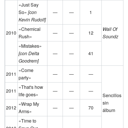
«Just Say
So»
[con
—
—
1
Kevin Rudolf]
«Chemical
Wall Of
2010
—
—
12
Rush»
Soundz
«Mistakes»
[con Delta
—
—
41
Goodrem]
«Come
2011
—
—
—
party»
«That's how
2011
—
—
—
life goes»
Sencillos
sin
«Wrap My
2012
—
—
70
álbum
Arms»
«Time to