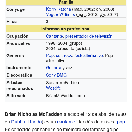
Familia
Kerry Katona
(
matr.
2002;
div.
2006)
Cónyuge
Vogue Williams
(
matr.
2012;
div.
2017)
3
Hijos
Información profesional
Cantante
,
presentador de televisión
Ocupación
1998–2004
(grupo)
Años activo
2004–presente
(solista)
Pop
,
soft rock
,
rock alternativo
, Pop
Géneros
alternativo
Guitarra
y voz
Instrumento
Sony BMG
Discográfica
Artistas
Susan McFadden
Westlife
relacionados
BrianMcFadden.com
Sitio web
Brian Nicholas McFadden
(nacido el 12 de abril de 1980
en
Dublín
,
Irlanda
) es un
cantante
irlandés de música
pop
.
Es conocido por haber sido miembro del famoso grupo