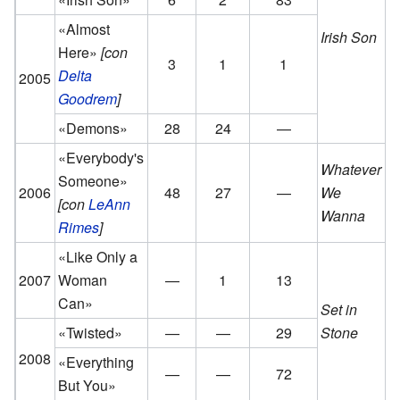
«Almost
Irish Son
Here»
[con
3
1
1
Delta
2005
Goodrem
]
«Demons»
28
24
—
«Everybody's
Whatever
Someone»
2006
48
27
—
We
[con
LeAnn
Wanna
Rimes
]
«Like Only a
2007
Woman
—
1
13
Can»
Set in
«Twisted»
—
—
29
Stone
2008
«Everything
—
—
72
But You»