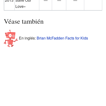
2013
Save Our
—
—
—
Love»
Véase también
En inglés:
Brian McFadden Facts for Kids