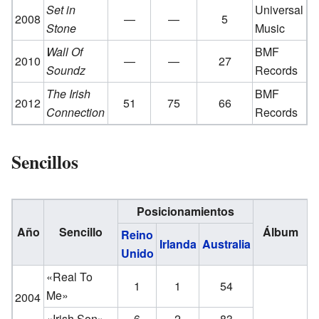
Set in
Universal
2008
—
—
5
Stone
Music
Wall Of
BMF
2010
—
—
27
Soundz
Records
The Irish
BMF
2012
51
75
66
Connection
Records
Sencillos
Posicionamientos
Año
Sencillo
Álbum
Reino
Irlanda
Australia
Unido
«Real To
1
1
54
Me»
2004
«Irish Son»
6
2
83