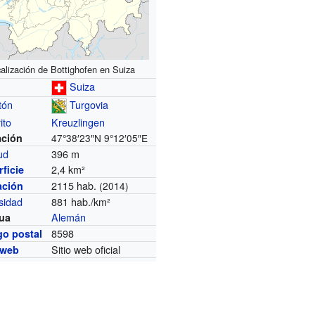
alización de Bottighofen en Suiza
Suiza
tón
Turgovia
ito
Kreuzlingen
ación
47°38′23″N
9°12′05″E
tud
396 m
2,4 km²
ficie
2115 hab.
ación
(2014)
sidad
881 hab./km²
Alemán
ua
8598
go postal
Sitio web oficial
 web