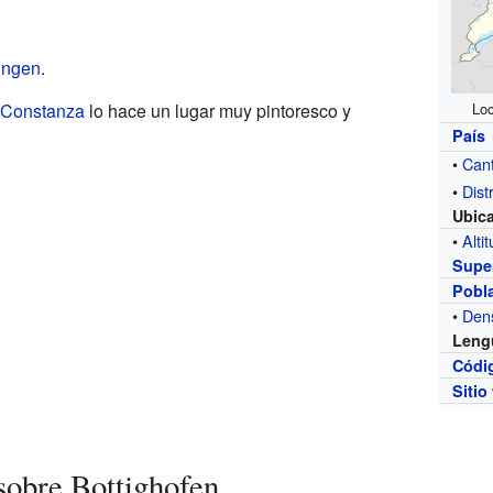
ingen
.
 Constanza
lo hace un lugar muy pintoresco y
Loc
País
•
Can
•
Distr
Ubic
•
Alti
Super
Pobl
•
Den
Leng
Códi
Sitio
sobre Bottighofen