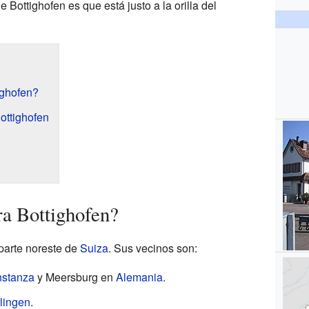
 Bottighofen es que está justo a la orilla del
ighofen?
ottighofen
a Bottighofen?
 parte noreste de
Suiza
. Sus vecinos son:
stanza
y Meersburg en
Alemania
.
lingen
.