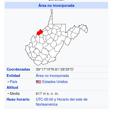
Área no incorporada
39°17′15″N
81°28′35″O
Coordenadas
Área no incorporada
Entidad
•
País
Estados Unidos
Altitud
• Media
617 m s. n. m.
UTC-05:00
y
Horario del este de
Huso horario
Norteamérica