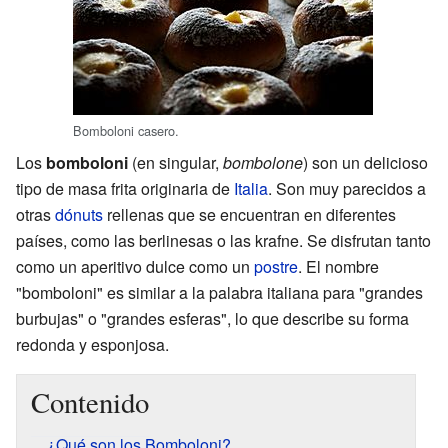
Bomboloni casero.
Los
bomboloni
(en singular,
bombolone
) son un delicioso
tipo de masa frita originaria de
Italia
. Son muy parecidos a
otras
dónuts
rellenas que se encuentran en diferentes
países, como las berlinesas o las krafne. Se disfrutan tanto
como un aperitivo dulce como un
postre
. El nombre
"bomboloni" es similar a la palabra italiana para "grandes
burbujas" o "grandes esferas", lo que describe su forma
redonda y esponjosa.
Contenido
¿Qué son los Bomboloni?