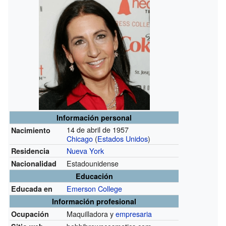
Información personal
14 de abril de 1957
Nacimiento
Chicago
(
Estados Unidos
)
Nueva York
Residencia
Estadounidense
Nacionalidad
Educación
Emerson College
Educada en
Información profesional
Maquilladora y
empresaria
Ocupación