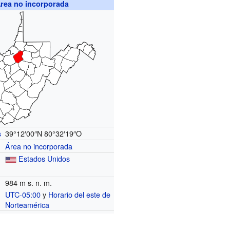
rea no incorporada
39°12′00″N
80°32′19″O
s
Área no incorporada
Estados Unidos
984 m s. n. m.
UTC-05:00
y
Horario del este de
o
Norteamérica