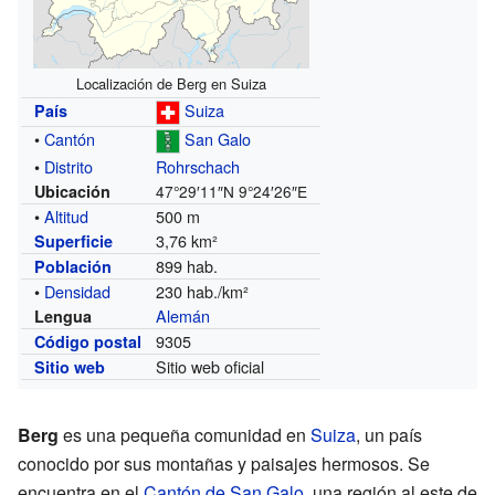
Localización de Berg en Suiza
Suiza
País
•
Cantón
San Galo
•
Distrito
Rohrschach
Ubicación
47°29′11″N
9°24′26″E
•
Altitud
500 m
3,76 km²
Superficie
899 hab.
Población
•
Densidad
230 hab./km²
Alemán
Lengua
9305
Código postal
Sitio web oficial
Sitio web
Berg
es una pequeña comunidad en
Suiza
, un país
conocido por sus montañas y paisajes hermosos. Se
encuentra en el
Cantón de San Galo
, una región al este de