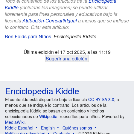
Todo el contenido de los artículos de la
Enciclopedia
Kiddle
(incluidas las imágenes) se puede utilizar
libremente para fines personales y educativos bajo la
licencia
Atribución-CompartirIgual
a menos que se indique
lo contrario. Citar este artículo:
Ben Folds para Niños
.
Enciclopedia Kiddle.
Última edición el 17 oct 2025, a las 11:19
Sugerir una edición
.
Enciclopedia Kiddle
El contenido está disponible bajo la licencia
CC BY-SA 3.0
, a
menos que se indique lo contrario. Los artículos de la
enciclopedia Kiddle se basan en contenido y hechos
seleccionados de
Wikipedia
, reescritos para niños. Powered by
MediaWiki
.
Kiddle Español
English
Quiénes somos
Política de privacidad
Contacto
© 2025 Kiddle.co