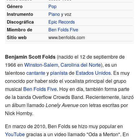
Pop
Género
Piano
y voz
Instrumento
Epic Records
Discográfica
Ben Folds Five
Miembro de
www.benfolds.com
Sitio web
Benjamin Scott Folds
(nacido el 12 de septiembre de
1966 en
Winston-Salem
,
Carolina del Norte
), es un
talentoso
cantante
y
pianista
de
Estados Unidos
. Es muy
conocido por haber sido el vocalista principal del grupo
musical
Ben Folds Five
. Hoy en día, también forma parte
de la banda Overflow Crowds Band. Recientemente, lanzó
un álbum llamado
Lonely Avenue
con letras escritas por
Nick Hornby.
En marzo de 2010, Ben Folds se hizo muy popular en
YouTube
gracias a un video llamado "
Oda a Merton
". En